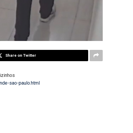
Share on Twitter
vizinhos
ande-sao-paulo.html