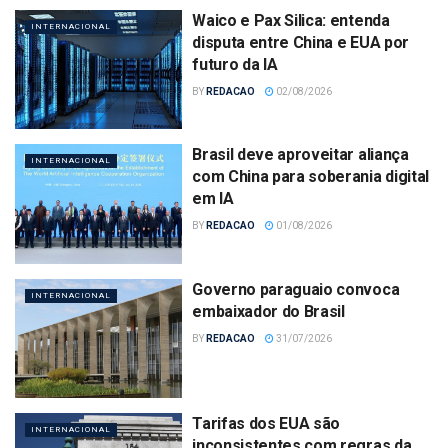
Waico e Pax Silica: entenda
INTERNACIONAL
disputa entre China e EUA por
futuro da IA
BY
REDACAO
02/08/2026
Brasil deve aproveitar aliança
INTERNACIONAL
com China para soberania digital
em IA
BY
REDACAO
01/08/2026
Governo paraguaio convoca
INTERNACIONAL
embaixador do Brasil
BY
REDACAO
31/07/2026
Tarifas dos EUA são
INTERNACIONAL
inconsistentes com regras da