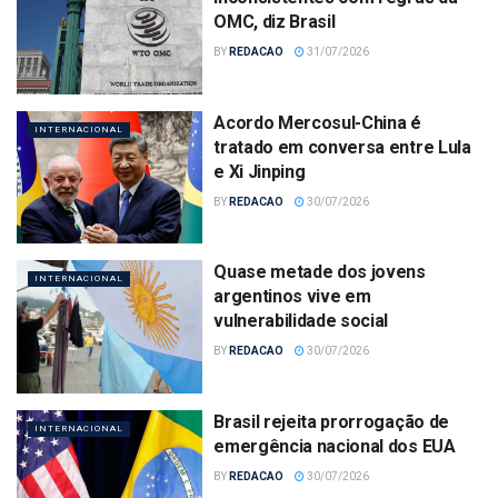
OMC, diz Brasil
BY
REDACAO
31/07/2026
Acordo Mercosul-China é
INTERNACIONAL
tratado em conversa entre Lula
e Xi Jinping
BY
REDACAO
30/07/2026
Quase metade dos jovens
INTERNACIONAL
argentinos vive em
vulnerabilidade social
BY
REDACAO
30/07/2026
Brasil rejeita prorrogação de
INTERNACIONAL
emergência nacional dos EUA
BY
REDACAO
30/07/2026