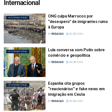
Internacional
ONG culpa Marrocos por
INTERNACIONAL
“desespero” de imigrantes rumo
à Europa
BY
REDACAO
05/08/2026
Lula conversa com Putin sobre
INTERNACIONAL
comércio e geopolítica
BY
REDACAO
04/08/2026
Espanha cita grupos
INTERNACIONAL
“reacionários” e fake news em
imigração em Ceuta
BY
REDACAO
04/08/2026