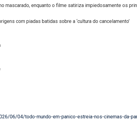
ino mascarado, enquanto o filme satiriza impiedosamente os pri
 origens com piadas batidas sobre a ‘cultura do cancelamento’
a
e
a/2026/06/04/todo-mundo-em-panico-estreia-nos-cinemas-da-par