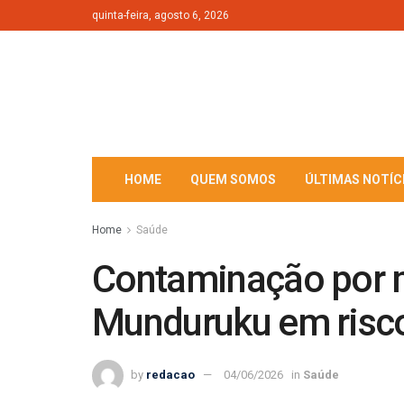
quinta-feira, agosto 6, 2026
HOME
QUEM SOMOS
ÚLTIMAS NOTÍC
Home
Saúde
Contaminação por m
Munduruku em risc
by
redacao
04/06/2026
in
Saúde