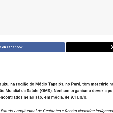
e on Facebook
uku, na região do Médio Tapajós, no Pará, têm mercúrio n
ação Mundial da Saúde (OMS). Nenhum organismo deveria po
encontrados nelas são, em média, de 9,1 µg/g.
o
Estudo Longitudinal de Gestantes e Recém-Nascidos Indígena