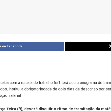
e on Facebook
acaba com a escala de trabalho 6×1 terá seu cronograma de tra
os, institui a obrigatoriedade de dois dias de descanso por se
ção salarial.
rça-feira (9), deverá discutir o ritmo de tramitação da ma