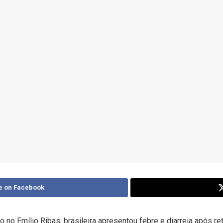
e on Facebook
no Emílio Ribas; brasileira apresentou febre e diarreia após re