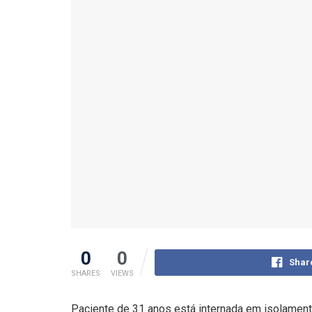
0
0
Shar
SHARES
VIEWS
Paciente de 31 anos está internada em isolamento 