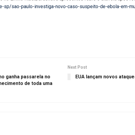
as-de-sp/sao-paulo-investiga-novo-caso-suspeito-de-ebola-em-m
Next Post
ano ganha passarela no
EUA lançam novos ataques
nhecimento de toda uma