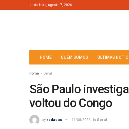
sexta-feira, agosto 7, 2026
HOME
QUEM SOMOS
ÚLTIMAS NOTÍC
Home
Geral
São Paulo investig
voltou do Congo
by
redacao
11/06/2026
in
Geral