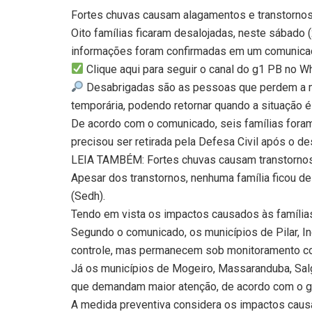
Fortes chuvas causam alagamentos e transtornos
Oito famílias ficaram desalojadas, neste sábado (
informações foram confirmadas em um comunicad
Clique aqui para seguir o canal do g1 PB no 
Desabrigadas são as pessoas que perdem a mo
temporária, podendo retornar quando a situação é
De acordo com o comunicado, seis famílias foram
precisou ser retirada pela Defesa Civil após o d
LEIA TAMBÉM: Fortes chuvas causam transtornos
Apesar dos transtornos, nenhuma família ficou 
(Sedh).
Tendo em vista os impactos causados às famílias
Segundo o comunicado, os municípios de Pilar, In
controle, mas permanecem sob monitoramento co
Já os municípios de Mogeiro, Massaranduba, Salga
que demandam maior atenção, de acordo com o g
A medida preventiva considera os impactos causa