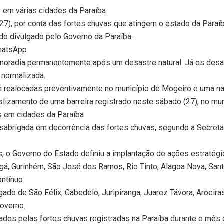
 em várias cidades da Paraíba
27), por conta das fortes chuvas que atingem o estado da Paraíb
o divulgado pelo Governo da Paraíba.
WhatsApp
radia permanentemente após um desastre natural. Já os desal
 normalizada.
 realocadas preventivamente no município de Mogeiro e uma na 
eslizamento de uma barreira registrado neste sábado (27), no m
 em cidades da Paraíba
desabrigada em decorrência das fortes chuvas, segundo a Secre
, o Governo do Estado definiu a implantação de ações estratégi
gá, Gurinhém, São José dos Ramos, Rio Tinto, Alagoa Nova, Sant
ntínuo.
do de São Félix, Cabedelo, Juripiranga, Juarez Távora, Aroeira
overno.
dos pelas fortes chuvas registradas na Paraíba durante o mês de