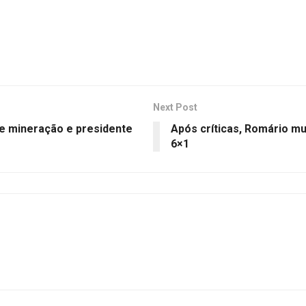
Next Post
e mineração e presidente
Após críticas, Romário mu
6×1