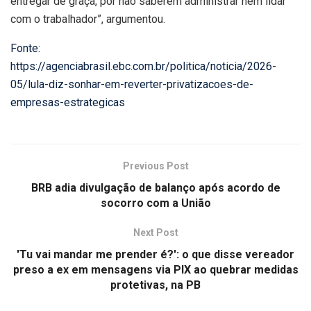
entregar de graça, por não saberem administrar nem lidar
com o trabalhador”, argumentou.
Fonte:
https://agenciabrasil.ebc.com.br/politica/noticia/2026-
05/lula-diz-sonhar-em-reverter-privatizacoes-de-
empresas-estrategicas
Previous Post
BRB adia divulgação de balanço após acordo de
socorro com a União
Next Post
'Tu vai mandar me prender é?': o que disse vereador
preso a ex em mensagens via PIX ao quebrar medidas
protetivas, na PB