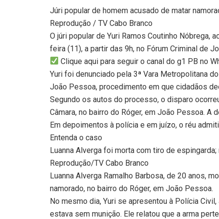
Júri popular de homem acusado de matar namorad
Reprodução / TV Cabo Branco
O júri popular de Yuri Ramos Coutinho Nóbrega, 
feira (11), a partir das 9h, no Fórum Criminal de 
Clique aqui para seguir o canal do g1 PB no 
Yuri foi denunciado pela 3ª Vara Metropolitana do
João Pessoa, procedimento em que cidadãos deci
Segundo os autos do processo, o disparo ocorreu 
Câmara, no bairro do Róger, em João Pessoa. A de
Em depoimentos à polícia e em juízo, o réu admitiu
Entenda o caso
Luanna Alverga foi morta com tiro de espingarda
Reprodução/TV Cabo Branco
Luanna Alverga Ramalho Barbosa, de 20 anos, morr
namorado, no bairro do Róger, em João Pessoa.
No mesmo dia, Yuri se apresentou à Polícia Civil, 
estava sem munição. Ele relatou que a arma perte