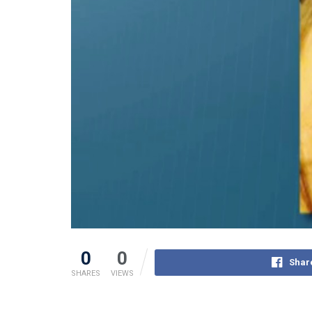
0
0
Shar
SHARES
VIEWS