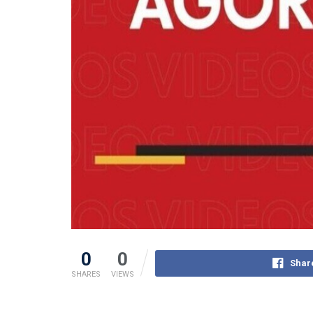
0
0
Shar
SHARES
VIEWS