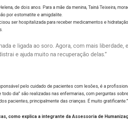
lena, de dois anos. Para a mãe da menina, Tainá Teixeira, mora
ção por estomatite e amigdalite.
isou ser hospitalizada para receber medicamentos e hidratação 
s.
ada e ligada ao soro. Agora, com mais liberdade, e
distrai e ajuda muito na recuperação delas.”
sponsável pelo cuidado de pacientes com lesões, é a profission
te todo dia” são realizadas nas enfermarias, com perguntas sob
 dos pacientes, principalmente das crianças. É muito gratificante.”
as, como explica a integrante da Assessoria de Humanizaç