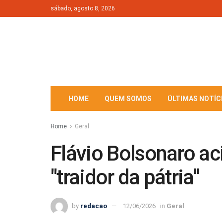
sábado, agosto 8, 2026
HOME
QUEM SOMOS
ÚLTIMAS NOTÍC
Home
Geral
Flávio Bolsonaro a
"traidor da pátria"
by
redacao
12/06/2026
in
Geral