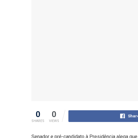
0
0
Shar
SHARES
VIEWS
Senador e pré-candidato à Presidência alega que 