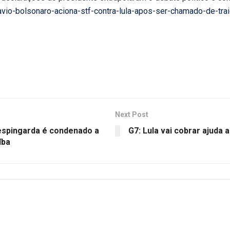
flavio-bolsonaro-aciona-stf-contra-lula-apos-ser-chamado-de-trai
Next Post
espingarda é condenado a
G7: Lula vai cobrar ajuda
íba