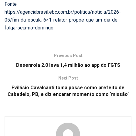
Fonte:
https://agenciabrasil.ebc.com.br/politica/noticia/2026-
05/fim-da-escala-6×1-relator-propoe-que-um-dia-de-
folga-seja-no-domingo
Previous Post
Desenrola 2.0 leva 1,4 milhão ao app do FGTS
Next Post
Evilásio Cavalcanti toma posse como prefeito de
Cabedelo, PB, e diz encarar momento como ‘missão’