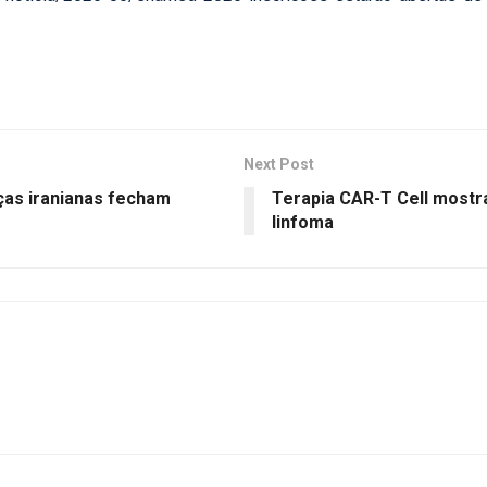
Next Post
ças iranianas fecham
Terapia CAR-T Cell mostr
linfoma