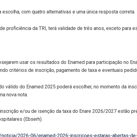
 escolha, com quatro alternativas e uma única resposta correta.
e proficiência da TRI, terá validade de três anos, exceto para 
sejarem usar os resultados do Enamed para participação no Enar
indo critérios de inscrição, pagamento de taxa e eventuais pedi
 válido do Enamed 2025 poderá escolher, no momento da inscriçã
ma nova nota.
inscrição e/ou de isenção da taxa do Enare 2026/2027 estão pre
ospitalares (Ebserh).
ao/noticia/2026-06/enamed-2026-inscricoes-estarao-abertas-de