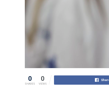
0
0
Shar
SHARES
VIEWS