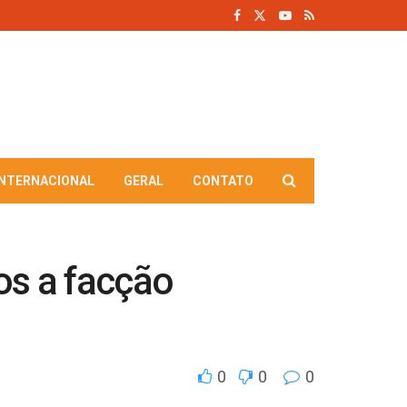
INTERNACIONAL
GERAL
CONTATO
os a facção
0
0
0