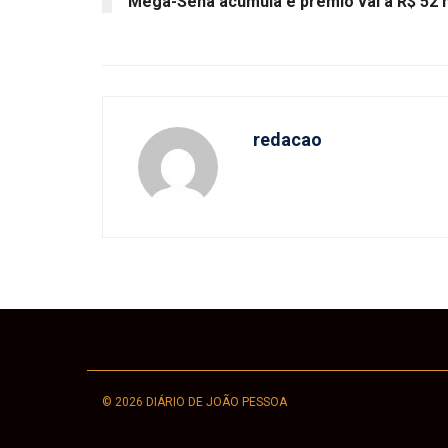
Mega-Sena acumula e prêmio vai a R$ 52 
redacao
© 2026 DIÁRIO DE JOÃO PESSOA