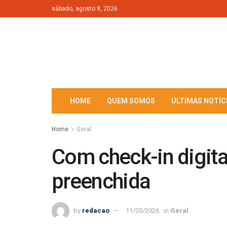
sábado, agosto 8, 2026
HOME
QUEM SOMOS
ÚLTIMAS NOTÍC
Home
Geral
Com check-in digita
preenchida
by
redacao
11/05/2026
in
Geral