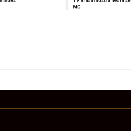
milhões
TV Brasil mostra nesta se
MG