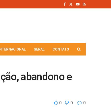
INTERNACIONAL
GERAL
CONTATO
vação, abandono e
0
0
0