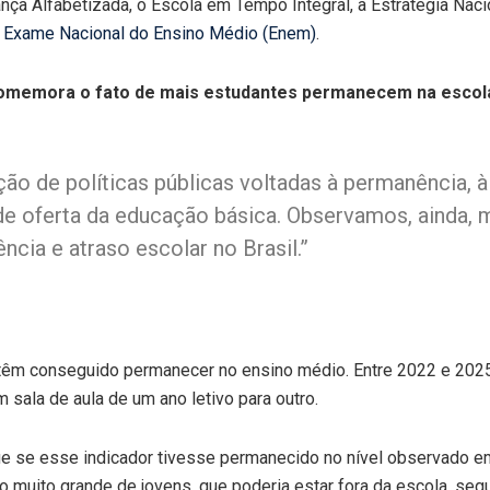
ça Alfabetizada, o Escola em Tempo Integral, a Estratégia Naci
o
Exame Nacional do Ensino Médio (Enem)
.
 comemora o fato de mais estudantes permanecem na escol
ção de políticas públicas voltadas à permanência, 
 oferta da educação básica. Observamos, ainda, m
cia e atraso escolar no Brasil.”
m conseguido permanecer no ensino médio. Entre 2022 e 2025, 
sala de aula de um ano letivo para outro.
ue se esse indicador tivesse permanecido no nível observado em 
muito grande de jovens, que poderia estar fora da escola, segu