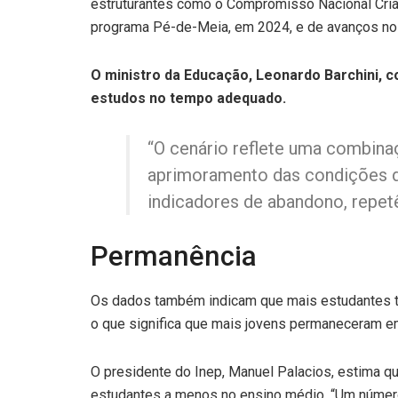
estruturantes como o Compromisso Nacional Crian
programa Pé-de-Meia, em 2024, e de avanços n
O ministro da Educação, Leonardo Barchini,
estudos no tempo adequado.
“O cenário reflete uma combina
aprimoramento das condições de
indicadores de abandono, repetên
Permanência
Os dados também indicam que mais estudantes tê
o que significa que mais jovens permaneceram em 
O presidente do Inep, Manuel Palacios, estima q
estudantes a menos no ensino médio. “Um número 