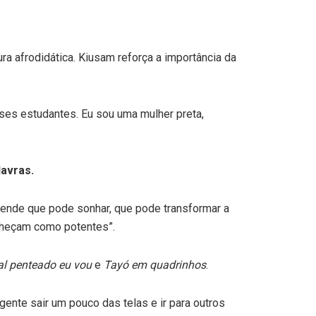
ura afrodidática. Kiusam reforça a importância da
sses estudantes. Eu sou uma mulher preta,
lavras.
tende que pode sonhar, que pode transformar a
nheçam como potentes”.
l penteado eu vou
e
Tayó em quadrinhos
.
ente sair um pouco das telas e ir para outros