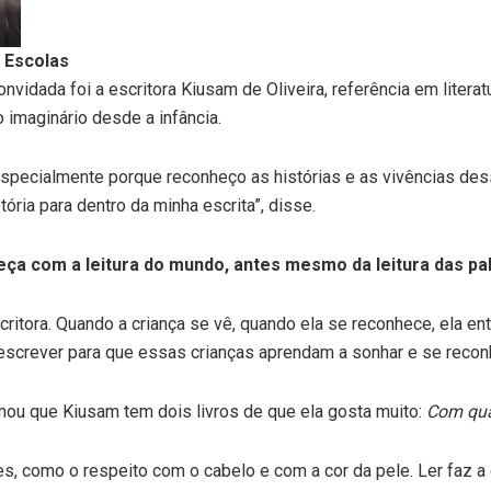
 Escolas
vidada foi a escritora Kiusam de Oliveira, referência em literat
o imaginário desde a infância.
“especialmente porque reconheço as histórias e as vivências de
ória para dentro da minha escrita”, disse.
eça com a leitura do mundo, antes mesmo da leitura das pa
tora. Quando a criança se vê, quando ela se reconhece, ela en
 escrever para que essas crianças aprendam a sonhar e se reco
mou que Kiusam tem dois livros de que ela gosta muito:
Com qua
s, como o respeito com o cabelo e com a cor da pele. Ler faz a g