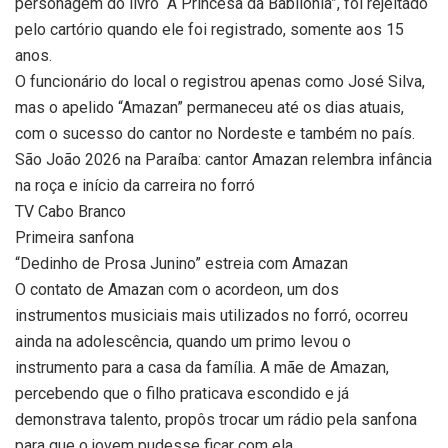
personagem do livro “A Princesa da Babilônia”, foi rejeitado
pelo cartório quando ele foi registrado, somente aos 15
anos.
O funcionário do local o registrou apenas como José Silva,
mas o apelido “Amazan” permaneceu até os dias atuais,
com o sucesso do cantor no Nordeste e também no país.
São João 2026 na Paraíba: cantor Amazan relembra infância
na roça e início da carreira no forró
TV Cabo Branco
Primeira sanfona
“Dedinho de Prosa Junino” estreia com Amazan
O contato de Amazan com o acordeon, um dos
instrumentos musiciais mais utilizados no forró, ocorreu
ainda na adolescência, quando um primo levou o
instrumento para a casa da família. A mãe de Amazan,
percebendo que o filho praticava escondido e já
demonstrava talento, propôs trocar um rádio pela sanfona
para que o jovem pudesse ficar com ela.