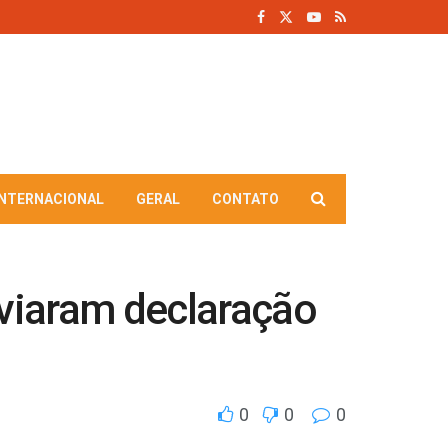
INTERNACIONAL
GERAL
CONTATO
nviaram declaração
0
0
0